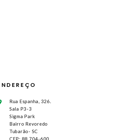
ENDEREÇO
Rua Espanha, 326.
Sala P3-3
Sigma Park
Bairro Revoredo
Tubarão- SC
CEP: 88.704-600